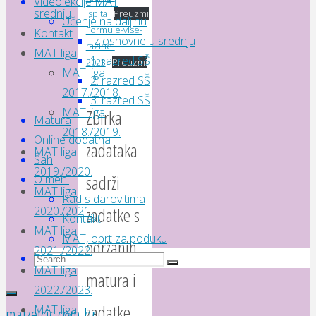
Videolekcije MAT
srednju
ispita
Preuzmi
Učenje na daljinu
Formule-vise-
Kontakt
Iz osnovne u srednju
razine-
MAT liga
1. razred SŠ
2023
Preuzmi
MAT liga
2. razred SŠ
2017./2018.
3. razred SŠ
MAT liga
Zbirka
Matura
2018./2019.
Online dodatna
zadataka
MAT liga
Šah
2019./2020.
sadrži
O meni
MAT liga
Rad s darovitima
zadatke s
2020./2021.
Kontakt
MAT liga
MAT, obrt za poduku
održanih
2021./2022.
Search
Search
Search
MAT liga
matura i
for:
2022./2023.
zadatke
MAT liga
matzelcic.com.hr