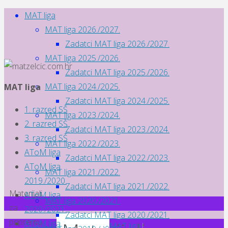
Skip
MAT liga
to
MAT liga 2026./2027.
content
Zadatci MAT liga 2026./2027.
MAT liga 2025./2026.
Zadatci MAT liga 2025./2026.
MAT liga 2024./2025.
MAT liga
Zadatci MAT liga 2024./2025.
1. razred SŠ
MAT liga 2023./2024.
2. razred SŠ
Zadatci MAT liga 2023./2024.
3. razred SŠ
MAT liga 2022./2023.
AToM liga
Zadatci MAT liga 2022./2023.
AToM liga
MAT liga 2021./2022.
2019./2020.
Zadatci MAT liga 2021./2022.
Home
Materijali
AToM liga
MAT liga 2020./2021.
za
2020./2021.
Zadatci MAT liga 2020./2021.
pripremu
AToM liga
MAT liga
|