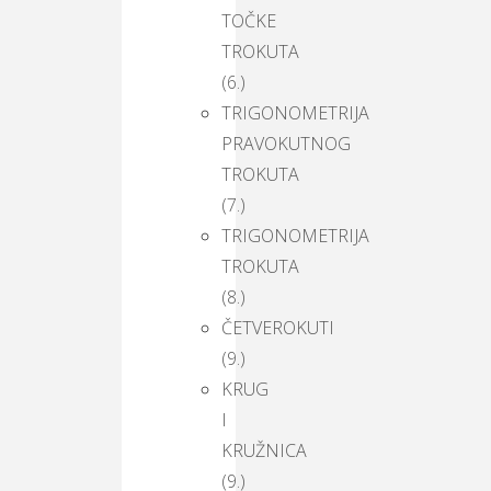
TOČKE
TROKUTA
(6.)
TRIGONOMETRIJA
PRAVOKUTNOG
TROKUTA
(7.)
TRIGONOMETRIJA
TROKUTA
(8.)
ČETVEROKUTI
(9.)
KRUG
I
KRUŽNICA
(9.)