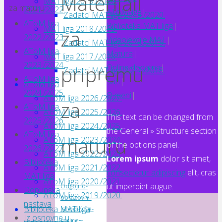
Materijali
MAT liga 2019./2020.
za maturu
2021./2022.
AToM liga
|
Zadatci MAT liga 2019./2020.
AToM liga
Biblioteka MAT liga
|
MAT liga 2018./2019.
za
2022./2023.
Videolekcije MAT
|
Zadatci MAT liga 2018./2019.
AToM liga
Matura
|
MAT liga 2017./2018.
2023./2024.
pripremu
Online dodatna
|
Zadatci MAT liga 2017./2018.
AToM liga
Šah
|
AToM liga
2024./2025.
O meni
|
AToM liga 2026./2027.
za
AToM liga
AToM liga 2025./2026.
Back
This text can be changed from
2025./2026.
AToM liga 2024./2025.
to
the General » Structure section
AToM liga
maturu
AToM liga 2023./2024.
Top
of the options panel.
2026./2027.
AToM liga 2022./2023.
Lorem ipsum
dolor sit amet,
Biblioteka
AToM liga 2021./2022.
consectetur adipiscing
elit, cras
MAT liga
AToM liga 2020./2021.
ut imperdiet augue.
Odgojno-
Dopunska
AToM liga 2019./2020.
obrazovni-
nastava
Biblioteka MAT liga
ishodi-više-
Iz osnovne u
razine-