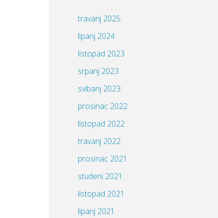
MAT liga 2020./2021.
travanj 2025
MAT liga 2021./2022.
lipanj 2024
MAT liga 2022./2023.
listopad 2023
MAT liga 2023./2024.
srpanj 2023
MAT liga 2024./2025.
svibanj 2023
MAT liga 2025./2026.
prosinac 2022
MAT liga 2026./2027.
listopad 2022
MAT, obrt za poduku
travanj 2022
Materijali za pripremu za maturu
prosinac 2021
O meni
studeni 2021
Online dodatna
listopad 2021
Pripreme za MATuru
lipanj 2021
Rad s darovitima