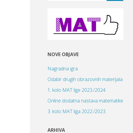
AToM liga 2023./2024.
AToM liga 2024./2025.
AToM liga 2025./2026.
AToM liga 2026./2027.
Biblioteka MAT liga
NOVE OBJAVE
Dopunska nastava
Nagradna igra
Iz osnovne u srednju
Odabir drugih obrazovnih materijala
Kontakt
1. kolo MAT lige 2023./2024.
MAT liga
Online dodatna nastava matematike
MAT liga 2017./2018.
3. kolo MAT liga 2022./2023.
MAT liga 2018./2019.
MAT liga 2019./2020.
ARHIVA