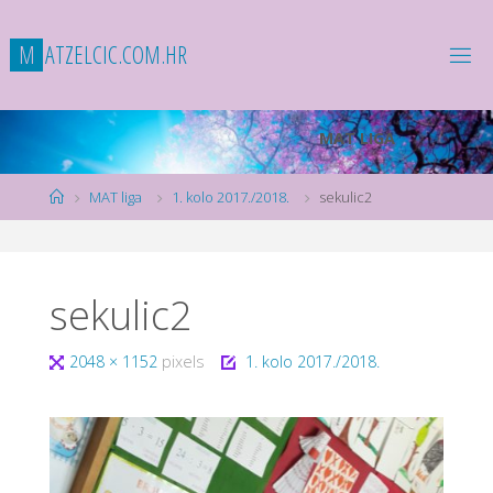
Skip
to
M
A
T
Z
E
L
C
I
C
.
C
O
M
.
H
R
content
MAT LIGA
1. razred SŠ
Home
MAT liga
1. kolo 2017./2018.
sekulic2
2. razred SŠ
3. razred SŠ
AToM liga
sekulic2
AToM liga 2019./2020.
Full
2048 × 1152
pixels
1. kolo 2017./2018.
AToM liga 2020./2021.
size
AToM liga 2021./2022.
AToM liga 2022./2023.
AToM liga 2023./2024.