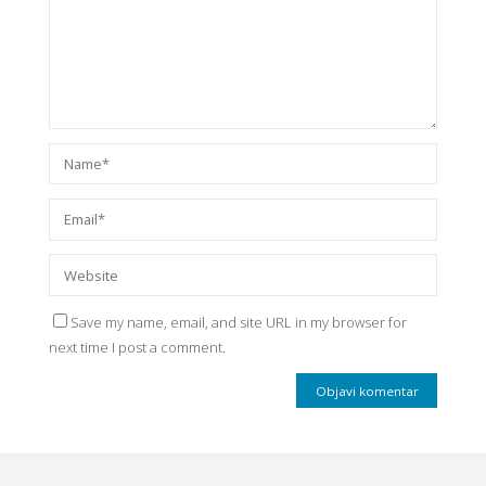
Zadatci MAT liga
2017./2018.
Zadatci MAT liga
2018./2019.
Zadatci MAT liga
2019./2020.
Zadatci MAT liga
2020./2021.
Zadatci MAT liga
2021./2022.
Save my name, email, and site URL in my browser for
Zadatci MAT liga
next time I post a comment.
2022./2023.
Zadatci MAT liga
2023./2024.
Zadatci MAT liga
2024./2025.