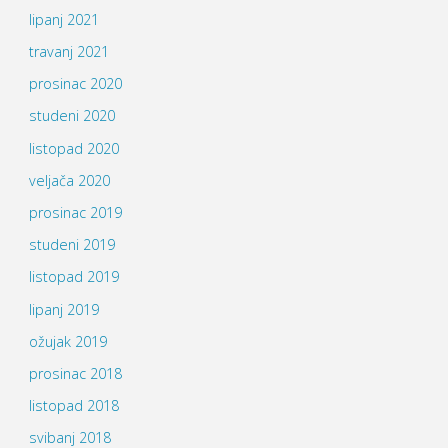
lipanj 2021
travanj 2021
prosinac 2020
studeni 2020
listopad 2020
veljača 2020
prosinac 2019
studeni 2019
listopad 2019
lipanj 2019
ožujak 2019
prosinac 2018
listopad 2018
svibanj 2018