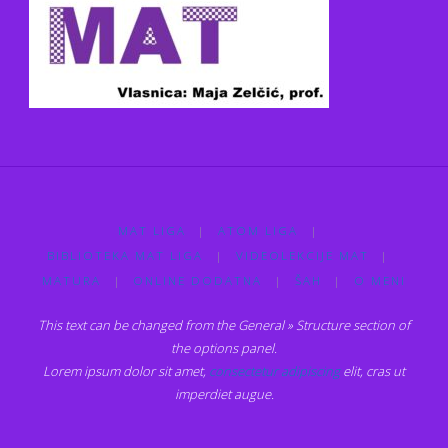
MAT LIGA
|
ATOM LIGA
|
BIBLIOTEKA MAT LIGA
|
VIDEOLEKCIJE MAT
|
MATURA
|
ONLINE DODATNA
|
ŠAH
|
O MENI
This text can be changed from the General » Structure section of
the options panel.
Lorem ipsum
dolor sit amet,
consectetur adipiscing
elit, cras ut
imperdiet augue.