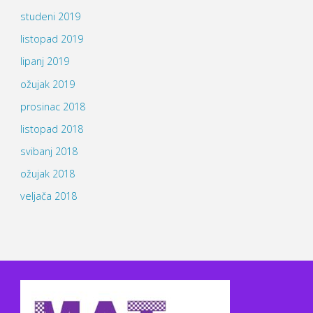
studeni 2019
Zadatci MAT liga
2025./2026.
listopad 2019
Zadatci MAT liga
lipanj 2019
2026./2027.
ožujak 2019
prosinac 2018
listopad 2018
svibanj 2018
ožujak 2018
veljača 2018