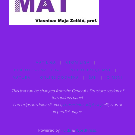
MAT LIGA
|
ATOM LIGA
|
BIBLIOTEKA MAT LIGA
|
VIDEOLEKCIJE MAT
|
MATURA
|
ONLINE DODATNA
|
ŠAH
|
O MENI
This text can be changed from the General » Structure section of
the options panel.
Lorem ipsum
dolor sit amet,
consectetur adipiscing
elit, cras ut
imperdiet augue.
Powered by
Fluida
&
WordPress.