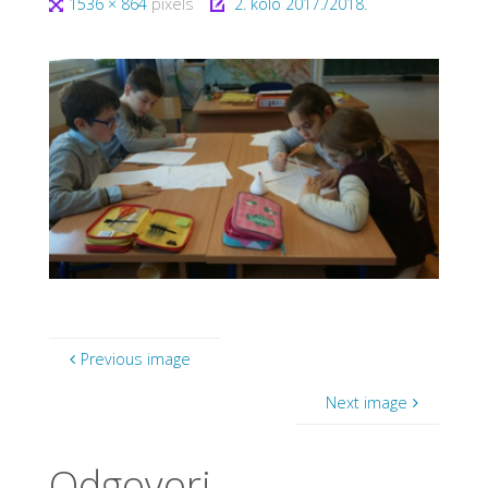
Full
1536 × 864
pixels
2. kolo 2017./2018.
AToM liga 2024./2025.
size
AToM liga 2025./2026.
AToM liga 2026./2027.
Biblioteka MAT liga
Dopunska nastava
Iz osnovne u srednju
Kontakt
MAT liga
MAT liga 2017./2018.
MAT liga 2018./2019.
Previous image
MAT liga 2019./2020.
Next image
MAT liga 2020./2021.
MAT liga 2021./2022.
Odgovori
MAT liga 2022./2023.