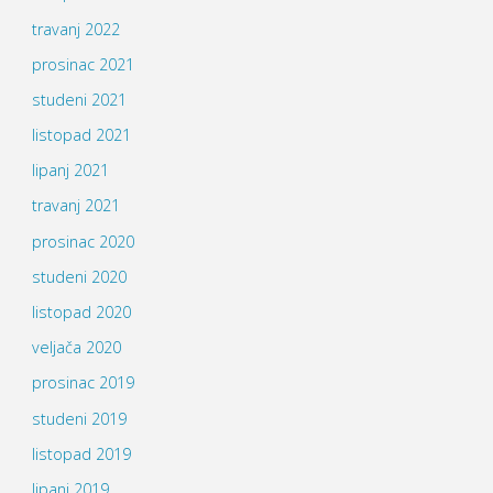
travanj 2022
prosinac 2021
studeni 2021
listopad 2021
lipanj 2021
travanj 2021
prosinac 2020
studeni 2020
listopad 2020
veljača 2020
prosinac 2019
studeni 2019
listopad 2019
lipanj 2019