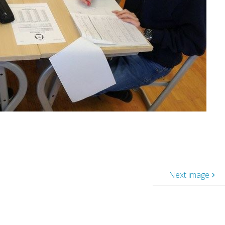
Next image