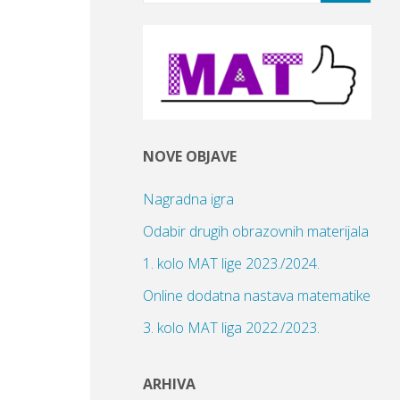
AToM liga 2023./2024.
AToM liga 2024./2025.
AToM liga 2025./2026.
AToM liga 2026./2027.
Biblioteka MAT liga
NOVE OBJAVE
Dopunska nastava
Nagradna igra
Iz osnovne u srednju
Odabir drugih obrazovnih materijala
Kontakt
1. kolo MAT lige 2023./2024.
MAT liga
Online dodatna nastava matematike
MAT liga 2017./2018.
3. kolo MAT liga 2022./2023.
MAT liga 2018./2019.
MAT liga 2019./2020.
ARHIVA