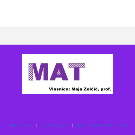
MAT LIGA
|
ATOM LIGA
|
BIBLIOTEKA MAT LIGA
|