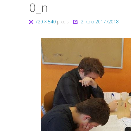
0_n
Full
720 × 540
pixels
2. kolo 2017./2018.
size