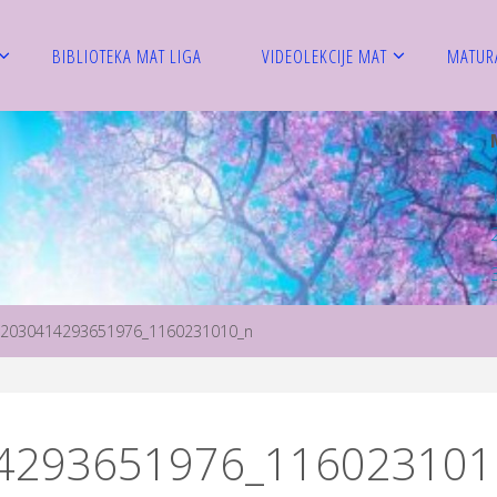
BIBLIOTEKA MAT LIGA
VIDEOLEKCIJE MAT
MATUR
_2030414293651976_1160231010_n
4293651976_116023101