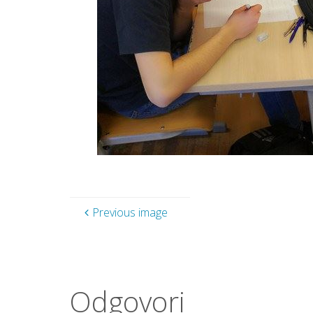
Previous image
Odgovori