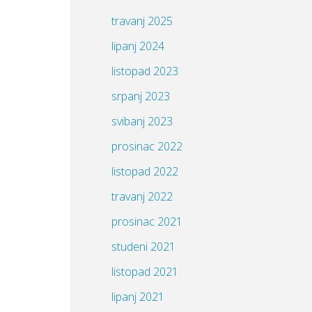
MAT liga 2020./2021.
travanj 2025
MAT liga 2021./2022.
lipanj 2024
MAT liga 2022./2023.
listopad 2023
MAT liga 2023./2024.
srpanj 2023
MAT liga 2024./2025.
svibanj 2023
MAT liga 2025./2026.
prosinac 2022
MAT liga 2026./2027.
listopad 2022
MAT, obrt za poduku
travanj 2022
Materijali za pripremu za maturu
prosinac 2021
O meni
studeni 2021
Online dodatna
listopad 2021
Pripreme za MATuru
lipanj 2021
Rad s darovitima