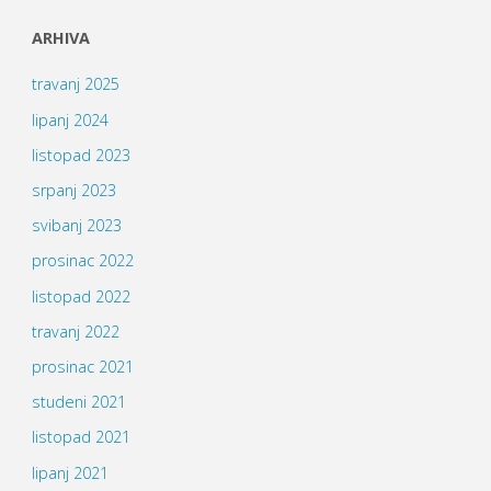
ARHIVA
travanj 2025
lipanj 2024
listopad 2023
srpanj 2023
svibanj 2023
prosinac 2022
listopad 2022
travanj 2022
prosinac 2021
studeni 2021
listopad 2021
lipanj 2021