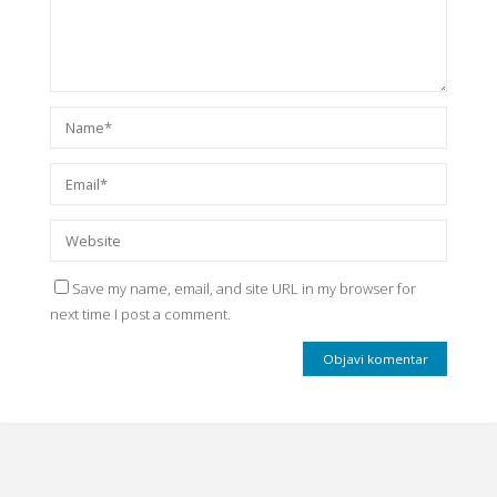
Zadatci MAT liga
2017./2018.
Zadatci MAT liga
2018./2019.
Zadatci MAT liga
2019./2020.
Zadatci MAT liga
2020./2021.
Zadatci MAT liga
Save my name, email, and site URL in my browser for
2021./2022.
next time I post a comment.
Zadatci MAT liga
2022./2023.
Zadatci MAT liga
2023./2024.
Zadatci MAT liga
2024./2025.