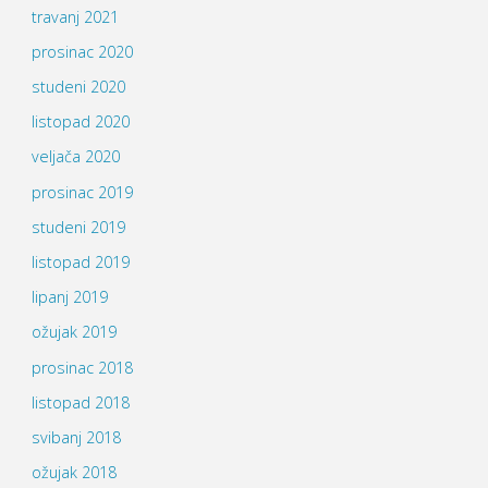
travanj 2021
prosinac 2020
studeni 2020
listopad 2020
veljača 2020
prosinac 2019
studeni 2019
listopad 2019
lipanj 2019
ožujak 2019
prosinac 2018
listopad 2018
svibanj 2018
ožujak 2018