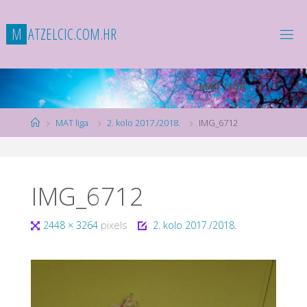
Skip
to
M
A
T
Z
E
L
C
I
C
.
C
O
M
.
H
R
content
MAT LIGA
1. razred SŠ
Home
MAT liga
2. kolo 2017./2018.
IMG_6712
2. razred SŠ
3. razred SŠ
AToM liga
IMG_6712
AToM liga 2019./2020.
Full
2448 × 3264
pixels
2. kolo 2017./2018.
AToM liga 2020./2021.
size
AToM liga 2021./2022.
AToM liga 2022./2023.
AToM liga 2023./2024.