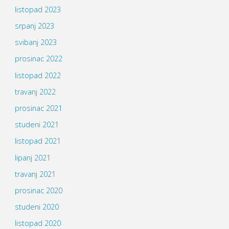
listopad 2023
srpanj 2023
svibanj 2023
prosinac 2022
listopad 2022
travanj 2022
prosinac 2021
studeni 2021
listopad 2021
lipanj 2021
travanj 2021
prosinac 2020
studeni 2020
listopad 2020