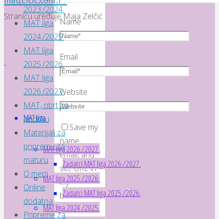
2023./2024.
Stranicu uređuje Maja Zelčić
Name
MAT liga
2024./2025.
MAT liga
Email
2025./2026.
MAT liga
2026./2027.
Website
MAT, obrt za
MAT liga
poduku
Save my
Materijali za
name,
pripremu za
MAT liga 2026./2027.
email, and
maturu
Zadatci MAT liga 2026./2027.
site URL in
O meni
MAT liga 2025./2026.
my
Online
Zadatci MAT liga 2025./2026.
browser
dodatna
MAT liga 2024./2025.
for next
Pripreme za