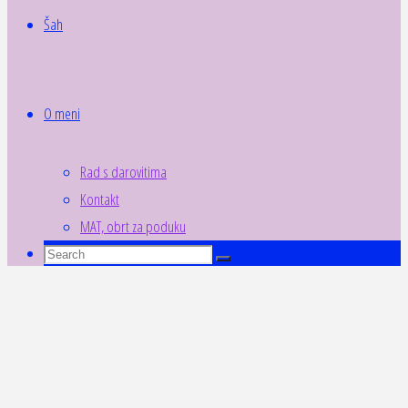
Šah
O meni
Rad s darovitima
Kontakt
MAT, obrt za poduku
Search
Search
for:
Search