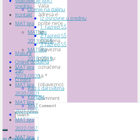
Videolekcije MAT
Vaša
srednju
Učenje na daljinu
adresa e-
Kontakt
Iz osnovne u srednju
pošte neće
MAT liga
1. razred SŠ
biti
MAT liga
2. razred SŠ
objavljena.
2017./2018.
3. razred SŠ
Obavezna
MAT liga
Matura
polja su
2018./2019.
Online dodatna
označena
MAT liga
Šah
sa
*
2019./2020.
O meni
(obavezno)
MAT liga
Rad s darovitima
2020./2021.
Kontakt
Comment
MAT liga
MAT, obrt za poduku
2021./2022.
Search
Search
Search
MAT liga
for:
2022./2023.
MAT liga
matzelcic.com.hr