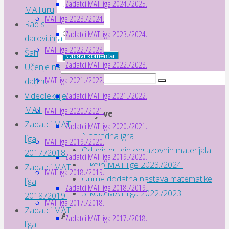
Zadatci MAT liga 2024./2025.
time I post
MATuru
MAT liga 2023./2024.
a
Rad s
comment.
Zadatci MAT liga 2023./2024.
darovitima
MAT liga 2022./2023.
Šah
Zadatci MAT liga 2022./2023.
Učenje na
Search
MAT liga 2021./2022.
daljinu
Search
for:
Zadatci MAT liga 2021./2022.
Videolekcije
MAT
MAT liga 2020./2021.
Nove objave
Zadatci MAT
Zadatci MAT liga 2020./2021.
Nagradna igra
liga
MAT liga 2019./2020.
Odabir drugih obrazovnih materijala
2017./2018.
Zadatci MAT liga 2019./2020.
1. kolo MAT lige 2023./2024.
Zadatci MAT
MAT liga 2018./2019.
Online dodatna nastava matematike
liga
Zadatci MAT liga 2018./2019.
3. kolo MAT liga 2022./2023.
2018./2019.
MAT liga 2017./2018.
Zadatci MAT
Arhiva
Zadatci MAT liga 2017./2018.
liga