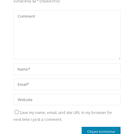
označena sa
* (obavezno)
MAT liga 2023./2024.
MAT liga 2024./2025.
MAT liga 2025./2026.
MAT liga 2026./2027.
MAT, obrt za poduku
Materijali za pripremu
za maturu
O meni
Online dodatna
Pripreme za MATuru
Rad s darovitima
Šah
Save my name, email, and site URL in my browser for
Učenje na daljinu
next time I post a comment.
Videolekcije MAT