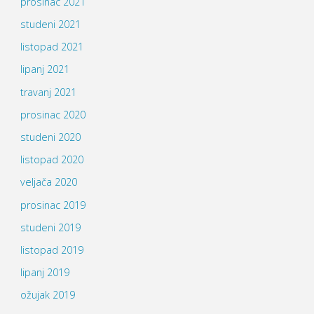
prosinac 2021
studeni 2021
listopad 2021
lipanj 2021
travanj 2021
prosinac 2020
studeni 2020
listopad 2020
veljača 2020
prosinac 2019
studeni 2019
listopad 2019
lipanj 2019
ožujak 2019