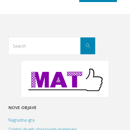
Zadatci MAT liga
2017./2018.
Zadatci MAT liga
2018./2019.
Zadatci MAT liga
Search
2019./2020.
Search
for:
Zadatci MAT liga
2020./2021.
Zadatci MAT liga
2021./2022.
Zadatci MAT liga
2022./2023.
Zadatci MAT liga
NOVE OBJAVE
2023./2024.
Nagradna igra
Zadatci MAT liga
2024./2025.
Odabir drugih obrazovnih materijala