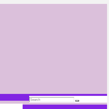
Search
Search
for: