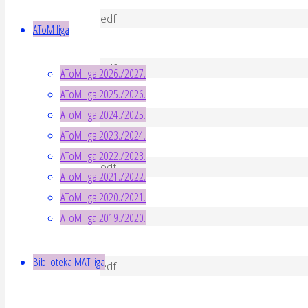
edf
AToM liga
edf
AToM liga 2026./2027.
AToM liga 2025./2026.
AToM liga 2024./2025.
edf
AToM liga 2023./2024.
AToM liga 2022./2023.
edf
AToM liga 2021./2022.
AToM liga 2020./2021.
edf
AToM liga 2019./2020.
Biblioteka MAT liga
edf