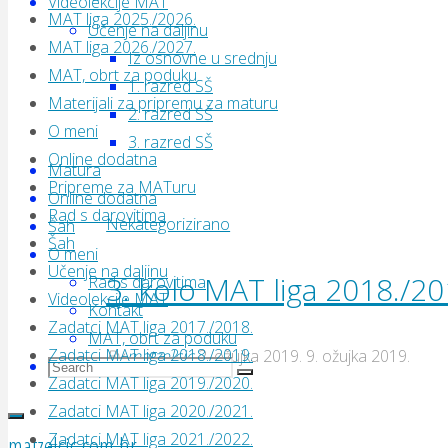
Videolekcije MAT
MAT liga 2025./2026.
Učenje na daljinu
MAT liga 2026./2027.
Iz osnovne u srednju
MAT, obrt za poduku
1. razred SŠ
Materijali za pripremu za maturu
2. razred SŠ
O meni
3. razred SŠ
Online dodatna
Matura
Pripreme za MATuru
Online dodatna
Rad s darovitima
Nekategorizirano
Šah
Šah
O meni
Učenje na daljinu
3. kolo MAT liga 2018./20
Rad s darovitima
Videolekcije MAT
Kontakt
Zadatci MAT liga 2017./2018.
MAT, obrt za poduku
Zadatci MAT liga 2018./2019.
By
matzelcic
2. ožujka 2019.
9. ožujka 2019.
Search
Search
Search
Zadatci MAT liga 2019./2020.
for:
Zadatci MAT liga 2020./2021.
Zadatci MAT liga 2021./2022.
matzelcic.com.hr