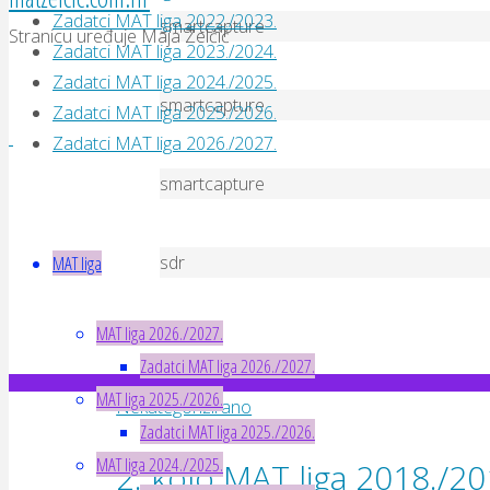
Zadatci MAT liga 2022./2023.
smartcapture
Stranicu uređuje Maja Zelčić
Zadatci MAT liga 2023./2024.
Zadatci MAT liga 2024./2025.
smartcapture
Zadatci MAT liga 2025./2026.
Zadatci MAT liga 2026./2027.
smartcapture
sdr
MAT liga
MAT liga 2026./2027.
Zadatci MAT liga 2026./2027.
MAT liga 2025./2026.
Nekategorizirano
Zadatci MAT liga 2025./2026.
MAT liga 2024./2025.
2. kolo MAT liga 2018./20